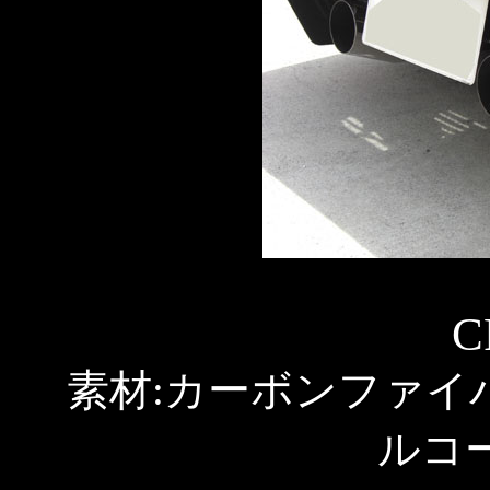
C
素材:カーボンファイ
ルコ